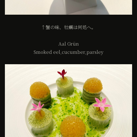
↑蟹の味、牡蠣は何処へ。
Aal Grün
Smoked eel,cucumber,parsley