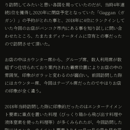
り訪問してみたいと思い各国を周っていたのだが、当時4年連
続1位を獲得し2020年に閉店予定となっていた「Gaggan（ガ
ガン）」の予約がとれた事と、2018年に4位にランクインして
いた今回のお店がバンコク市内にある事を知り試しに問い合
わせたところ、たまたまディナータイムに空有との事だった
ので訪問させて頂いた。
お店の中はカウンター席から、グループ席、数人利用席が数
組ずつ仕切られており案内された着席位置によりお店の中の
雰囲気、印象がガラッと変わるのが面白い。前回訪問した際
にはカウンター席、今回はテーブル席だったのでやはりお店
の印象が全く違う。
2018年当時訪問した際に印象的だったのはエンターテイメン
ト要素に重点を置いた料理（びっくり箱から飛び出す料理や
液体窒素を使った料理等）が多くみられたが、今回訪問した
際にはエンターテイメント要素よりも一品一品の見た目や芸