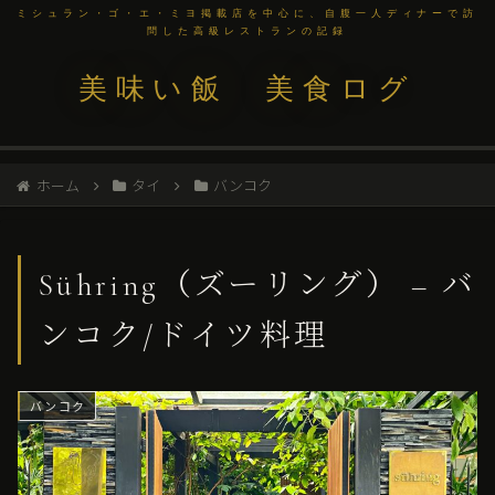
ミシュラン・ゴ・エ・ミヨ掲載店を中心に、自腹一人ディナーで訪
問した高級レストランの記録
美味い飯 美食ログ
ホーム
タイ
バンコク
Sühring（ズーリング） – バ
ンコク/ドイツ料理
バンコク