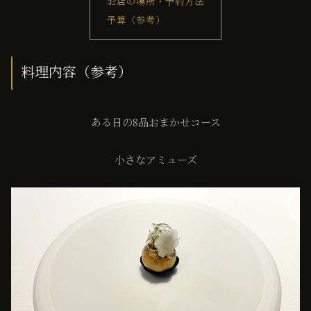
お店の場所・予約方法
予算（参考）
料理内容（参考）
ある日の8品おまかせコース
小さなアミューズ