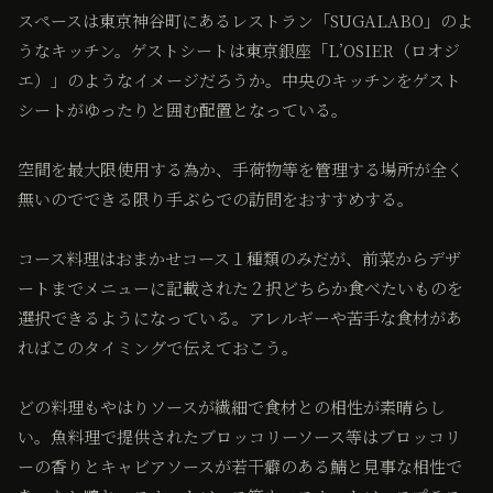
スペースは東京神谷町にあるレストラン「SUGALABO」のよ
うなキッチン。ゲストシートは東京銀座「L’OSIER（ロオジ
エ）」のようなイメージだろうか。中央のキッチンをゲスト
シートがゆったりと囲む配置となっている。
空間を最大限使用する為か、手荷物等を管理する場所が全く
無いのでできる限り手ぶらでの訪問をおすすめする。
コース料理はおまかせコース１種類のみだが、前菜からデザ
ートまでメニューに記載された２択どちらか食べたいものを
選択できるようになっている。アレルギーや苦手な食材があ
ればこのタイミングで伝えておこう。
どの料理もやはりソースが繊細で食材との相性が素晴らし
い。魚料理で提供されたブロッコリーソース等はブロッコリ
ーの香りとキャビアソースが若干癖のある鯖と見事な相性で