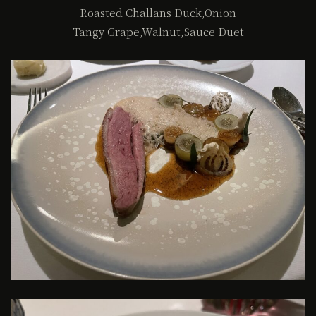
Roasted Challans Duck,Onion
Tangy Grape,Walnut,Sauce Duet