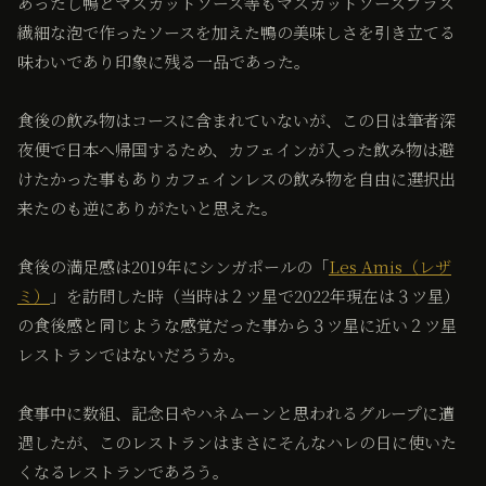
あったし鴨とマスカットソース等もマスカットソースプラス
繊細な泡で作ったソースを加えた鴨の美味しさを引き立てる
味わいであり印象に残る一品であった。
食後の飲み物はコースに含まれていないが、この日は筆者深
夜便で日本へ帰国するため、カフェインが入った飲み物は避
けたかった事もありカフェインレスの飲み物を自由に選択出
来たのも逆にありがたいと思えた。
食後の満足感は2019年にシンガポールの「
Les Amis（レザ
ミ）
」を訪問した時（当時は２ツ星で2022年現在は３ツ星）
の食後感と同じような感覚だった事から３ツ星に近い２ツ星
レストランではないだろうか。
食事中に数組、記念日やハネムーンと思われるグループに遭
遇したが、このレストランはまさにそんなハレの日に使いた
くなるレストランであろう。