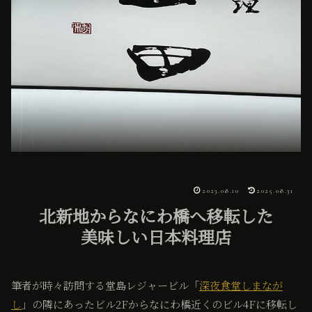
2023.08.10
2025.08.31
北新地からなにわ橋へ移転した
美味しい日本料理店
筆者が時々訪問する堂島レジャービル「
深夜食堂しまなが
し
」の隣にあったビル2Fからなにわ橋近くのビル4Fに移転し