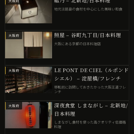
緒乃 – 北新地/日本料理
大阪府
地元淡路島の食材を中心にした美味い和食
照屋 – 谷町九丁目/日本料理
大阪府
大阪にある京都の日本料理店
LE PONT DE CIEL（ルポンド
大阪府
シエル） – 淀屋橋/フレンチ
移転前に訪問しておきたかった大阪王道フレ
ンチ
深夜食堂 しまながし – 北新地/
大阪府
日本料理
しまながし食材を使った高クオリティ低価格
料理