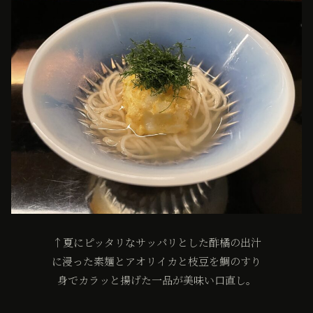
↑夏にピッタリなサッパリとした酢橘の出汁
に浸った素麺とアオリイカと枝豆を鯛のすり
身でカラッと揚げた一品が美味い口直し。