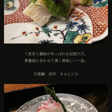
↑皮炙り風味があっぱれな伝助穴子。
葱醤油と合わせて頂く美味しい一皿。
天草鯛 初芋 オカヒジキ