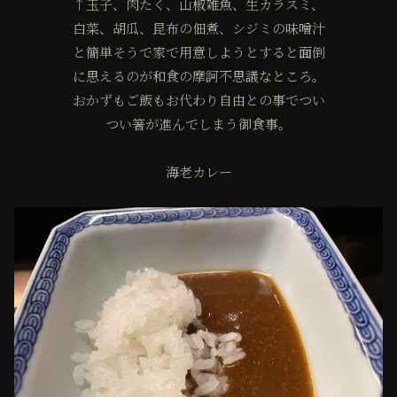
↑玉子、肉たく、山椒雑魚、生カラスミ、
白菜、胡瓜、昆布の佃煮、シジミの味噌汁
と簡単そうで家で用意しようとすると面倒
に思えるのが和食の摩訶不思議なところ。
おかずもご飯もお代わり自由との事でつい
つい箸が進んでしまう御食事。
海老カレー