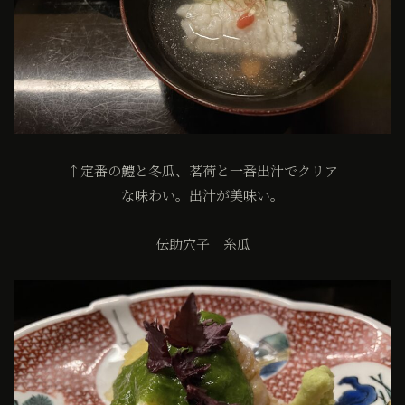
↑定番の鱧と冬瓜、茗荷と一番出汁でクリア
な味わい。出汁が美味い。
伝助穴子 糸瓜