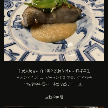
↑炭火焼きの白甘鯛と独特な旨味の貝塚早生
玉葱のすり流し。ピーマンと新生姜、焼き茄子
で焼き物料理の一体感を感じる一皿。
全粒粉素麺