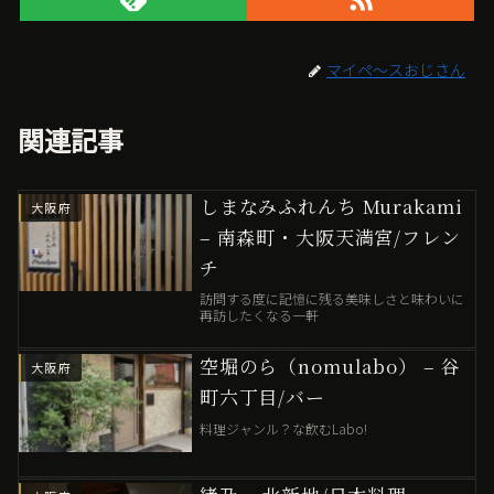
マイペ〜スおじさん
関連記事
しまなみふれんち Murakami
大阪府
– 南森町・大阪天満宮/フレン
チ
訪問する度に記憶に残る美味しさと味わいに
再訪したくなる一軒
空堀のら（nomulabo） – 谷
大阪府
町六丁目/バー
料理ジャンル？な飲むLabo!