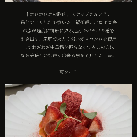
↑ホロホロ鳥の胸肉、スナップえんどう、
鶏とアサリ出汁で炊いた土鍋御飯。ホロホロ鳥
の脂が適度に御飯に染み込んでパラパラ感を
引き出す。家庭で火力の弱いガスコンロを使用
してわざわざ中華鍋を振らなくてもこの方法
なら美味しい炒飯が出来る事を発見した一品。
苺タルト