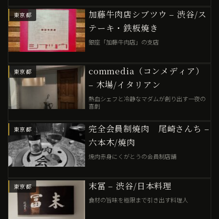
加藤牛肉店シブツウ – 渋谷/ス
東京都
テーキ・鉄板焼き
銀座「加藤牛肉店」の支店
commedia（コンメディア）
東京都
– 木場/イタリアン
熱血シェフと冷静なマダムが創り出す一夜の
喜劇
完全会員制焼肉 尾崎さんち –
東京都
六本木/焼肉
焼肉赤身にくがとうの会員制店舗
末冨 – 渋谷/日本料理
東京都
食材の旨味を極限まで引き出す料理人