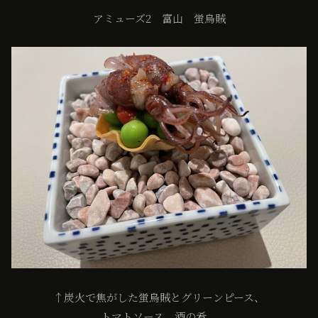
アミューズ2 富山 蛍烏賊
↑炭火で焦がした蛍烏賊とグリーンピース、
トマトソース。酒の肴。