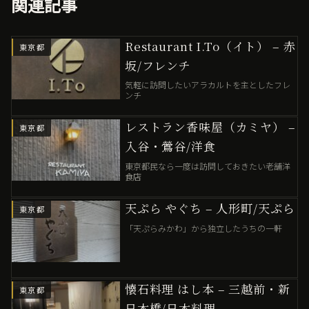
関連記事
Restaurant I.To（イト） – 赤
東京都
坂/フレンチ
気軽に訪問したいアラカルトを主としたフレ
ンチ
レストラン香味屋（カミヤ） –
東京都
入谷・鶯谷/洋食
東京都民なら一度は訪問しておきたい老舗洋
食店
天ぷら やぐち – 人形町/天ぷら
東京都
「天ぷらみかわ」から独立したうちの一軒
懐石料理 はし本 – 三越前・新
東京都
日本橋/日本料理