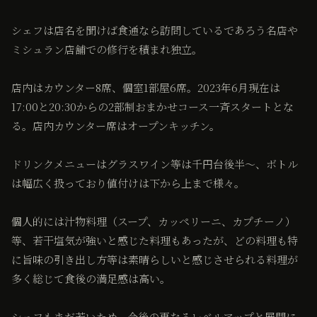
シェフは店名を聞けば食通なら訪問しているであろう名店や
ミシュラン店舗での修行を積まれ独立。
店内はカウンター8席、個室1部屋6席。2023年6月現在は
17:00と20:30からの2部制おまかせコース一斉スタートとな
る。店内カウンター席はオープンキッチン。
ドリンクメニューはグラスワイン等は千円台後半〜、ボトル
は幅広く扱っており値付けは下から上まで様々。
個人的には汁物料理（スープ、カッペリーニ、カプチーノ）
等、若干塩気が強いと感じた料理もあったが、どの料理も特
に旨味の引き出し方等は素晴らしいと感じさせられる料理が
多く総じて食後の満足感は高い。
シェフもまだ若いため、今後の更なるレベルアップと展開に