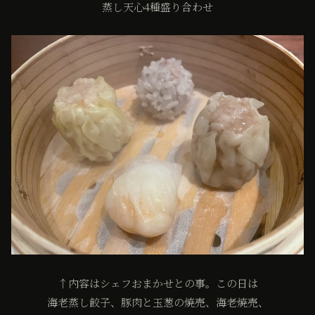
蒸し天心4種盛り合わせ
↑内容はシェフおまかせとの事。この日は
海老蒸し餃子、豚肉と玉葱の焼売、海老焼売、