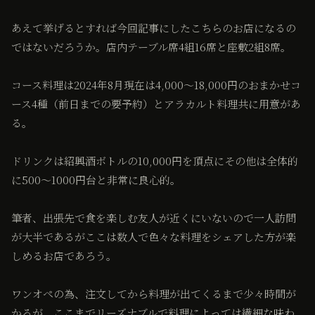
あえて挙げるとすれば今回記事にしたこちらのお店になるの
ではないだろうか。店内テーブル席4組16席と座敷2組8席。
コース料理は2024年8月現在は4,000〜18,000円のおまかせコ
ース4種（前日までの要予約）とアラカルト料理共に用意があ
る。
ドリンクは紹興酒ボトルの10,000円を頂点にその他は全体的
に500〜1000円台と非常に良心的。
筆者、出張先で食を楽しむ友人が近くにいないので一人訪問
が大半であるがここは数人で色々な料理をシェアした方が楽
しめるお店であろう。
ワンオペの為、注文してから料理が出てくるまで少々時間が
かるが、ここまでリーズナブルで料理によっては繊細な味わ