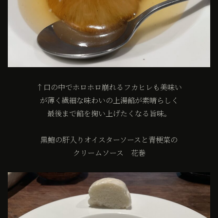
↑口の中でホロホロ崩れるフカヒレも美味い
が薄く繊細な味わいの上湯餡が素晴らしく
最後まで餡を掬い上げたくなる旨味。
黒鮑の肝入りオイスターソースと青梗菜の
クリームソース 花巻