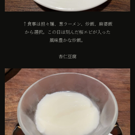
↑食事は担々麺、葱ラーメン、炒飯、麻婆飯
から選択。この日は刻んだ桜エビが入った
風味豊かな炒飯。
杏仁豆腐