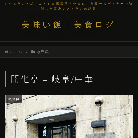
ミシュラン・ゴ・エ・ミヨ掲載店を中心に、自腹一人ディナーで訪
問した高級レストランの記録
美味い飯 美食ログ
ホーム
岐阜県
開化亭 – 岐阜/中華
岐阜県