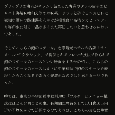
プリップリの海老がギッシリ詰まった春巻やタラの白子のピ
リ辛上海蟹味噌和え等の珍味系、サラッと砕けるフカヒレに
繊細な薄味の酸辣湯あんかけが相性良い名物フカヒレステー
キ等印象に残る一品が多くまた再訪したいと思わせる味わい
であった。
そしてこちらの鮑のステーキ。志摩観光ホテルの名店「ラ・
メール ザ クラシック」で提供されるフレンチ技法で作られる
鮑のステーキのソースといい勝負をするかの如く、こちらの
鮑のステーキのソースはまさに中華料理で鮑のステーキを表
現したらこうなるであろう完成形なのではと思える一品であ
った。
噂では、東京の予約困難中華料理店「フルタ」とメニュー構
成はほとんど同じとの事。長期間空席待をして1人1食10万円
近い予算をかけて訪問するのであれば、こちらのお店に生涯